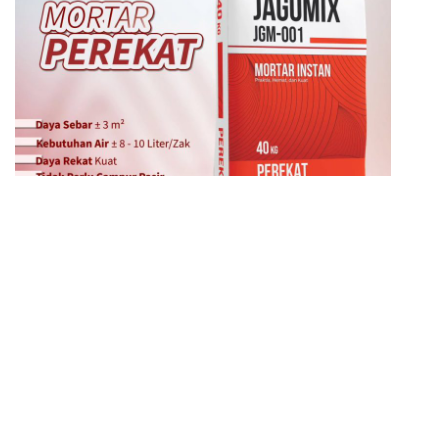
Mortar Perekat JagoMix 001
PESAN SEKARANG