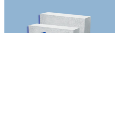
Bata Ringan New Era Block
PESAN SEKARANG