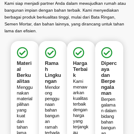
Kami siap menjadi partner Anda dalam mewujudkan rumah atau
bangunan impian dengan bahan terbaik. Kami menyediakan
berbagai produk berkualitas tinggi, mulai dari Bata Ringan,
Semen Mortar, dan bahan lainnya, yang dirancang untuk tahan
lama dan efisien.
Materi
Rama
Harga
Diperc
al
h
Terbai
aya
Berku
Lingku
k
dan
alitas
ngan
Berpe
Kami
menaw
ngala
Menggu
Mendor
arkan
nakan
ong
man
kualitas
material
penggu
Berpen
terbaik
pilihan
naan
galama
dengan
yang
bahan
n dalam
harga
kuat
bangun
bidang
yang
dan
an
bahan
terjangk
tahan
ramah
bangun
au
lama
terhada
an