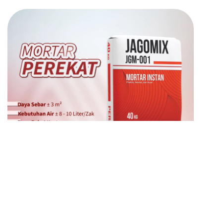
Mortar Perekat JagoMix 001
PESAN SEKARANG