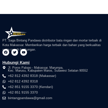
PT. Saga Bintang Pandawa distributor bata ringan dan mortar terbaik di
Kota Makassar. Memberikan harga terbaik dan bahan yang berkualitas
serta ramah lingkungan.
F
T
Y
a
w
o
Avesta
Mobizz
c
i
u
Hubungi Kami
e
t
t
b
t
u
Jl. Poros Palopo - Makassar, Marumpa,
o
e
b
Kec. Marusu, Kabupaten Maros, Sulawesi Selatan 90552
o
r
e
+62 812 4392 8318 (Makassar)
k
+62 812 4392 8318
+62 851 9155 3370 (Kendari)
+62 851 9155 3370
bintangpandawa@gmail.com